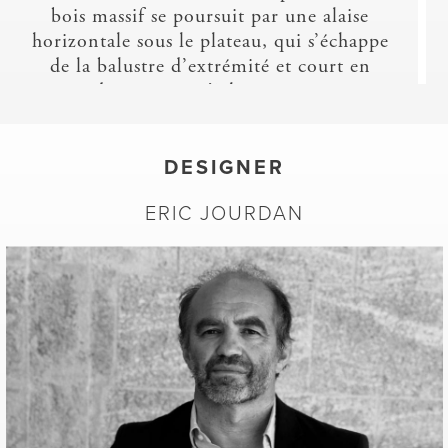
bois massif se poursuit par une alaise
horizontale sous le plateau, qui s’échappe
de la balustre d’extrémité et court en
dessous jusqu’à la suivante.
L’espace inférieur semble libre de tout
cloisonnement, et seul le carré central en
retrait vient consolider l’ensemble et
DESIGNER
reprendre le poids du pondéreux plateau
ERIC JOURDAN
de marbre de 67 kg, qui concoure aux 121
kg de l’ensemble, sans en avoir l’air pour
autant. Le centre est recouvert de placage
également, de noyer sombre ; le plateau
inférieur vient contraster par sa laque
chocolat. Il est monté sur vérins réglables,
qui le décollent du sol de 20 mm.