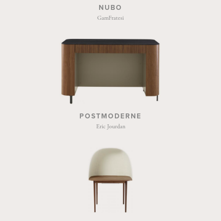
NUBO
GamFratesi
POSTMODERNE
Eric Jourdan