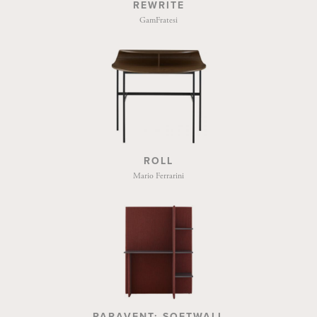
REWRITE
GamFratesi
ROLL
Mario Ferrarini
PARAVENT: SOFTWALL