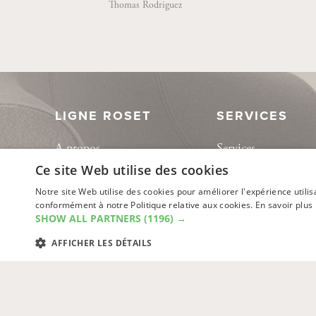
Thomas Rodriguez
LIGNE ROSET
SERVICES
A propos
Services
Ligne Roset Contract dans le
Inspiration
Ce site Web utilise des cookies
monde
Notre site Web utilise des cookies pour améliorer l'expérience utilis
Mentions légales
conformément à notre Politique relative aux cookies.
En savoir plus
Actualités
SHOW ALL PARTNERS
(1196) →
Podcast Espèces d’espaces
AFFICHER LES DÉTAILS
Collection
STRICTEMENT NÉCESSAIRES
PERFORMANCE