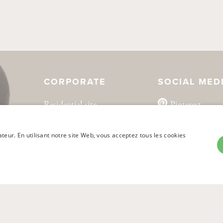
CORPORATE
SOCIAL MED
Residential site
Pinterest
Instagram
ateur. En utilisant notre site Web, vous acceptez tous les cookies
CIBLAGE
FONCTIONNALITÉ
NON CLASSIFIÉS
© Ligne Roset - 2026 –
Mentions légales