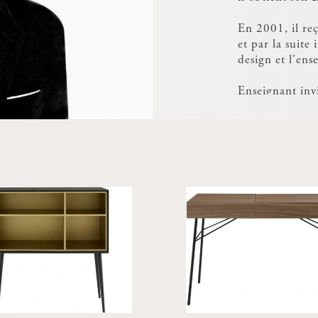
En 2001, il re
et par la suite 
design et l'en
Enseignant invit
actuellement p
année de master
Paris-Malaquais
sociétés en mat
il réalise des 
scénographie.
Ses travaux son
et dans des gal
Basé à Paris, i
deuxième agenc
essentiellement
d'aménagement 