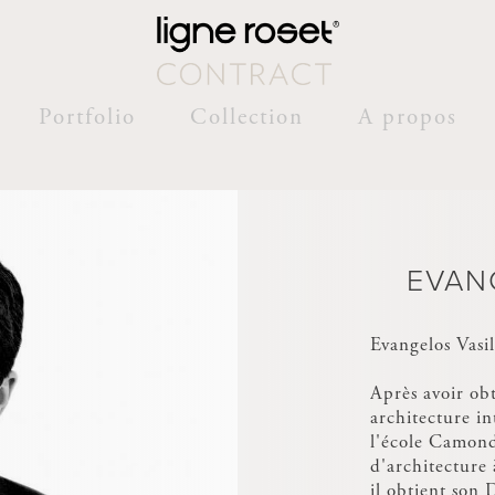
Portfolio
Collection
A propos
EVAN
Evangelos Vasi
Après avoir ob
architecture in
l'école Camond
d'architecture 
il obtient son