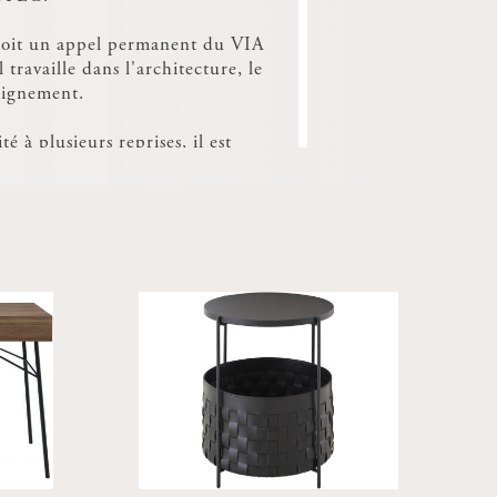
çoit un appel permanent du VIA
il travaille dans l'architecture, le
seignement.
é à plusieurs reprises, il est
rofesseur vacataire en première
 à l'école d'architecture de
. Il collabore avec diverses
ière de design et parallèlement,
projets de réaménagement et de
t présentés dans des expositions
eries en France et à l'étranger.
l ouvre en juin 2007 une
e à Athènes afin de gérer
 des projets d'architecture et
intérieur.