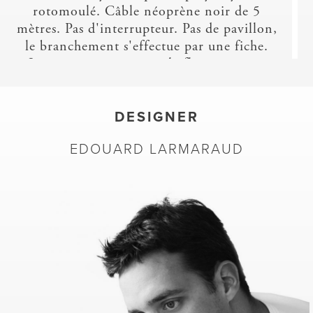
rotomoulé. Câble néoprène noir de 5
mètres. Pas d'interrupteur. Pas de pavillon,
le branchement s'effectue par une fiche.
Livrée avec une ampoule fluocompacte
15W E27 spirale, couleur 840 (blanc
froid). Luminaire outdoor (indice de
protection IP65).
DESIGNER
Patère en acier traité antirouille par
EDOUARD LARMARAUD
phosphatation. Finition laquée (PU)
coloris noir satiné.