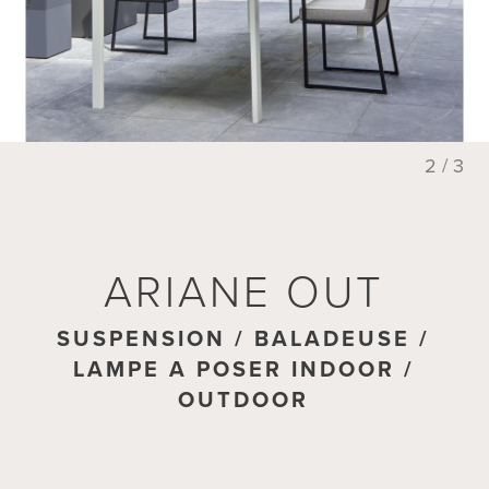
2 / 3
ARIANE OUT
ARIANE OUT
SUSPENSION / BALADEUSE /
PATERE MURALE
LAMPE A POSER INDOOR /
OUTDOOR