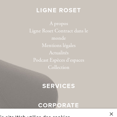
LIGNE ROSET
A propos
Ligne Roset Contract dans le
monde
Mentions légales
Actualités
Podcast Espèces d’espaces
Collection
SERVICES
CORPORATE
×