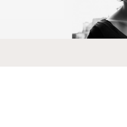
ent plein, laqué
oloris verde ou
 adouci.