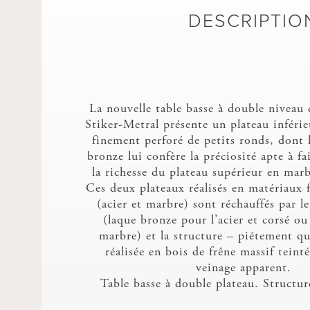
DESCRIPTIO
La nouvelle table basse à double niveau
Stiker-Metral présente un plateau inférie
finement perforé de petits ronds, dont l
bronze lui confère la préciosité apte à fa
la richesse du plateau supérieur en marb
Ces deux plateaux réalisés en matériaux f
(acier et marbre) sont réchauffés par l
(laque bronze pour l’acier et corsé ou
marbre) et la structure – piétement qu
réalisée en bois de frêne massif teint
veinage apparent.
Table basse à double plateau. Structur
biseauté en frêne massif teinté noir. Pla