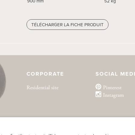
900 mm
900 mm
52 kg
52 kg
TÉLÉCHARGER LA FICHE PRODUIT
TÉLÉCHARGER LA FICHE PRODUIT
CORPORATE
SOCIAL MED
Residential site
Pinterest
Instagram