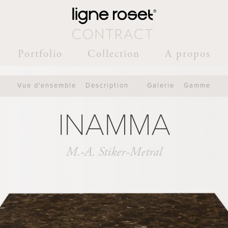
Portfolio
Collection
A propos
Vue d'ensemble
Description
Galerie
Gamme
INAMMA
M.-A. Stiker-Metral