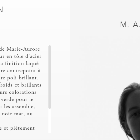
N
M.-A
 de Marie-Aurore
ur en tôle d’acier
a finition laqué
ire contrepoint à
re poli brillant.
roids et brillants
eurs colorations
 verde pour le
i les assemble,
é noir mat, au
e et piétement
teau inférieur en