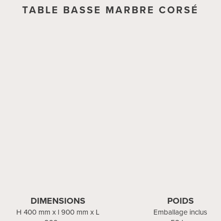
TABLE BASSE MARBRE CORSÉ
TABLE BASSE MARBRE VERDE
DIMENSIONS
DIMENSIONS
POIDS
POIDS
H 400 mm x l 900 mm x L
H 400 mm x l 900 mm x L
Emballage inclus
Emballage inclus