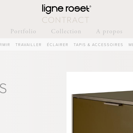
Portfolio
Collection
A propos
RMIR
TRAVAILLER
ÉCLAIRER
TAPIS & ACCESSOIRES
M
S