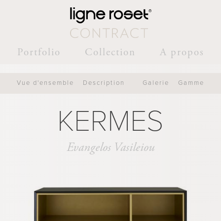
Portfolio
Collection
A propos
Vue d'ensemble
Description
Galerie
Gamme
KERMES
Evangelos Vasileiou