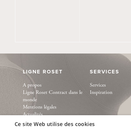
LIGNE ROSET
SERVICES
A propos
Services
Ligne Roset Contract dans le
Inspiration
monde
Mentions légales
Actualités
Podcast Espèces d’espaces
Ce site Web utilise des cookies
Collection