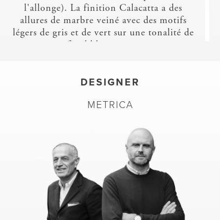
l'allonge). La finition Calacatta a des
allures de marbre veiné avec des motifs
légers de gris et de vert sur une tonalité de
fond blanc cassé.
- Plateau en grès cérame 3 mm aspect
ardoise, allonges assorties, appliqué sur
panneau MDF teinté noir épaisseur 16
DESIGNER
mm. La finition ardoise s’inspire de la
METRICA
''pierre de Savoie'', avec motif de surface
irrégulier ''bouchardé'', comme obtenu
avec un outil ancien de dressage de pierre
de taille. Le relief est perceptible au
toucher et joue avec la lumière.
Le plateau est monobloc : il suffit de tirer
le piétement monté sur coulisses en
extrémité pour dégager une ou deux
allonges portefeuilles dissimulées sous le
plateau et de les déplier pour allonger la