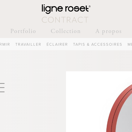
Portfolio
Collection
A propos
RMIR
TRAVAILLER
ÉCLAIRER
TAPIS & ACCESSOIRES
M
E