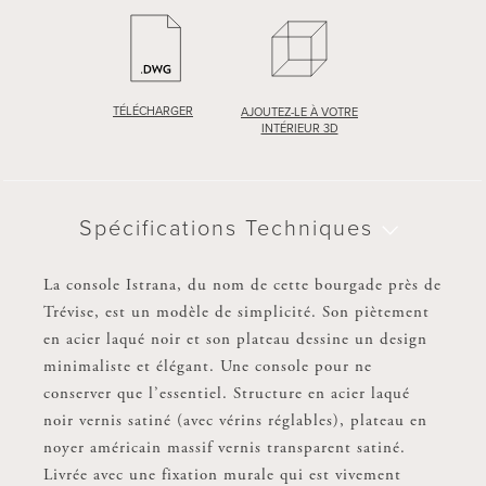
TÉLÉCHARGER
TÉLÉCHARGER
AJOUTEZ-LE À VOTRE
AJOUTEZ-LE À VOTRE
INTÉRIEUR 3D
INTÉRIEUR 3D
Spécifications Techniques
Spécifications Techniques
La console Istrana, du nom de cette bourgade près de
La console Istrana, du nom de cette bourgade près de
Trévise, est un modèle de simplicité. Son piètement
Trévise, est un modèle de simplicité. Son piètement
en acier laqué noir et son plateau dessine un design
en acier laqué noir et son plateau dessine un design
minimaliste et élégant. Une console pour ne
minimaliste et élégant. Une console pour ne
conserver que l’essentiel. Structure en acier laqué
conserver que l’essentiel. Structure en acier laqué
noir vernis satiné (avec vérins réglables), plateau en
noir vernis satiné (avec vérins réglables), plateau en
noyer américain massif vernis transparent satiné.
marbre de Carrare poli. Livrée avec une fixation
Livrée avec une fixation murale qui est vivement
murale qui est vivement recommandée pour assurer