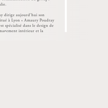
lie.
 dirige aujourd'hui son
situé à Lyon « Amaury Poudray
est spécialisé dans le design de
nagement intérieur et la
ique. Son travail se construit
seau de compétences diverses
in et constitué d'entreprises
savoir-faire spécifiques.
 les connexions global/local
dans les productions du studio.
luent des collaborations avec
 fabricants de mobilier, des
ises visionnaires, des grands
leries d'art et des écoles.
 est actuellement professeur et
e la Coursive à l'ESAD de
 une mise à niveau pour