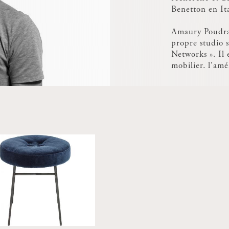
Benetton en Ita
Amaury Poudray
propre studio 
Networks ». Il 
mobilier, l'amé
direction artist
autour d'un ré
basé sur l'huma
innovantes aux 
L'innovation et
sont centrales 
Ses travaux inc
des éditeurs et
petites entrepr
groupes, des ga
Amaury Poudray
coordinateur d
Saint-Etienne,