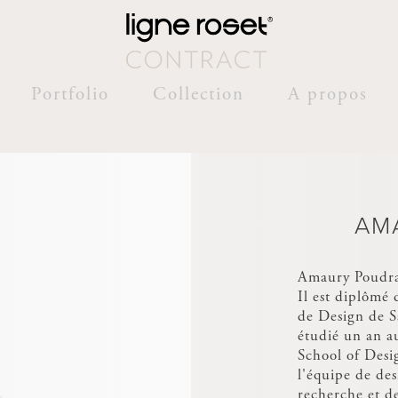
Portfolio
Collection
A propos
AM
Amaury Poudra
Il est diplômé 
de Design de S
étudié un an a
School of Desig
l'équipe de des
recherche et 