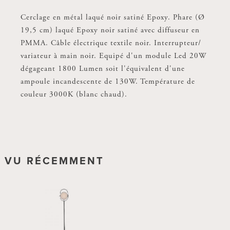
Le lampadaire Headlight permet de doser le caractère
Cerclage en métal laqué noir satiné Epoxy. Phare (Ø
plus ou moins direct ou indirect de son éclairage,
19,5 cm) laqué Epoxy noir satiné avec diffuseur en
grâce à son diffuseur circulaire et orientable. Le pied
PMMA. Câble électrique textile noir. Interrupteur/
du lampadaire permet également d'orienter la source
variateur à main noir. Equipé d'un module Led 20W
autour d'un même axe. Très facile à manipuler, il se
dégageant 1800 Lumen soit l'équivalent d'une
rend utile à tout moment. Mât et cerclage en métal
ampoule incandescente de 130W. Température de
laqué noir satiné Epoxy. Phare laqué Epoxy noir
couleur 3000K (blanc chaud).
satiné avec diffuseur en PMMA. Câble électrique
textile noir. Interrupteur/ variateur à pied noir.
Equipé d'un module Led 20W dégageant 2100
Lumen soit l'équivalent d'une ampoule
incandescente de 150W. Température de couleur
VU RÉCEMMENT
3000K (blanc chaud).