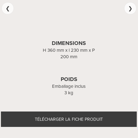
DIMENSIONS
DIMENSIONS
H 360 mm x l 230 mm x P
H 1810 mm x D 300 mm
200 mm
POIDS
POIDS
Emballage inclus
Emballage inclus
25 kg
3 kg
TÉLÉCHARGER LA FICHE PRODUIT
TÉLÉCHARGER LA FICHE PRODUIT