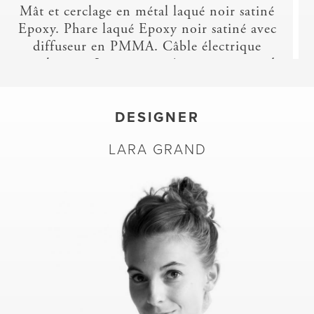
Mât et cerclage en métal laqué noir satiné
Epoxy. Phare laqué Epoxy noir satiné avec
diffuseur en PMMA. Câble électrique
textile noir. Interrupteur/ variateur à pied
noir. Equipé d'un module Led 20W
dégageant 2100 Lumen soit l'équivalent
d'une ampoule incandescente de 150W.
DESIGNER
Température de couleur 3000K (blanc
LARA GRAND
chaud).
Lampe à poser : Cerclage en métal laqué
noir ou rouge satiné Epoxy. Phare (Ø 19,5
cm) laqué Epoxy noir ou rouge satiné avec
diffuseur en PMMA. Câble électrique
textile noir. Interrupteur/ variateur à main
noir. Equipé d'un module Led 20W
dégageant 1800 Lumen soit l'équivalent
d'une ampoule incandescente de 130W.