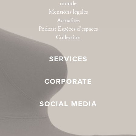
monde
Mentions légales
Actualités
Podcast Espèces d’espaces
Collection
SERVICES
CORPORATE
SOCIAL MEDIA