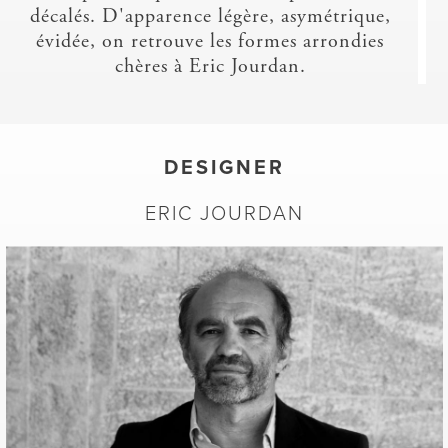
décalés. D'apparence légère, asymétrique,
évidée, on retrouve les formes arrondies
chères à Eric Jourdan.
CHEVET
Ceinture en multiplis de 8 mm replaquée
de chêne naturel, de chêne ton noir ou de
DESIGNER
noyer. Le pied est plaqué chêne naturel,
ERIC JOURDAN
chêne ton noir ou noyer et comporte en
son centre à l'arrière un renfort métallique
plat qui rigidifie le tout. 8 associations de
finitions au choix, voir page suivante.
MEUBLE TV
Ceinture en multiplis de 8 mm replaquée
de chêne naturel, de chêne ton noir ou de
noyer. Le pied est plaqué chêne naturel,
chêne ton noir ou noyer et comporte en