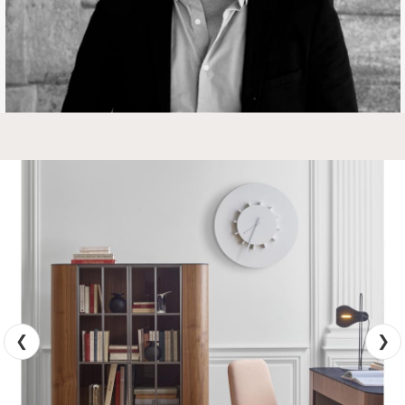
son centre à l'arrière un renfort métallique
plat qui rigidifie le tout. Ce meuble TV
laisse apparaitre une niche (débord à
gauche). L'intérieur du meuble TV est
laqué dans la même finition que
l'extérieur, l'ouverture se faisant par un
pousse-lâche. Un passe câble et une grille
de ventilation se trouvent à l'arrière du
caisson. 8 associations de finitions au
choix, voir page suivante.
BAHUT
Ceinture du plateau en multiplis de 8 mm
replaquée de noyer. Corps arrondi (côté
gauche), portes et tiroirs toujours plaqués
noyer vernis naturel avec intérieur laqué
chocolat. Plateau au choix en grès cérame
Marquinia, en grès cérame aspect marbre