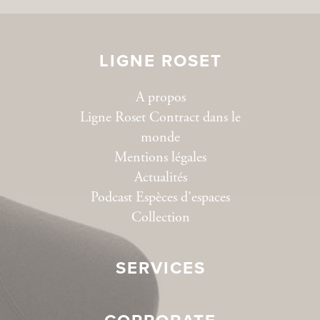
LIGNE ROSET
A propos
Ligne Roset Contract dans le
monde
Mentions légales
Actualités
Podcast Espèces d’espaces
Collection
SERVICES