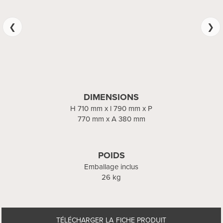
DIMENSIONS
DIMENSIONS
x l 790 mm x P 550 mm x A
H 710 mm x l 790 mm x P
770 mm x A 380 mm
380 mm
POIDS
POIDS
Emballage inclus
Emballage inclus
26 kg
17 kg
TÉLÉCHARGER LA FICHE PRODUIT
TÉLÉCHARGER LA FICHE PRODUIT