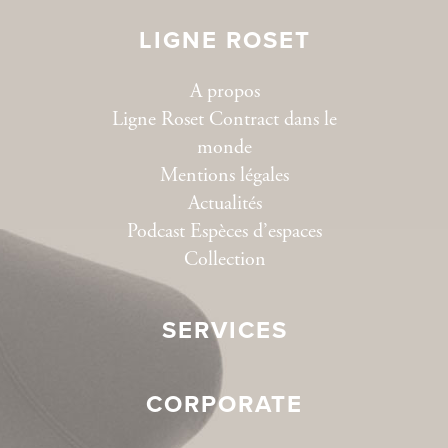
LIGNE ROSET
A propos
Ligne Roset Contract dans le
monde
Mentions légales
Actualités
Podcast Espèces d’espaces
Collection
SERVICES
CORPORATE