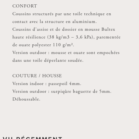
CONFORT
CONFORT
Coussins structurés par une toile technique en
Coussins structurés par une toile technique en
contact avec la structure en aluminium.
contact avec la structure en aluminium.
Coussins d’assise et de dossier en mousse Bultex
Coussins d’assise et de dossier en mousse Bultex
haute résilience (38 kg/m3 – 3,6 kPa), parementée
haute résilience (38 kg/m3 – 3,6 kPa), parementée
de ouate polyester 110 g/m².
de ouate polyester 110 g/m².
Version outdoor : mousse et ouate sont empochées
Version outdoor : mousse et ouate sont empochées
dans une toile déperlante soudée.
dans une toile déperlante soudée.
COUTURE / HOUSSE
COUTURE / HOUSSE
Version indoor : passepoil 4mm.
Version indoor : passepoil 4mm.
Version outdoor : surpiqûre baguette de 5mm.
Version outdoor : surpiqûre baguette de 5mm.
Déhoussable.
Déhoussable.