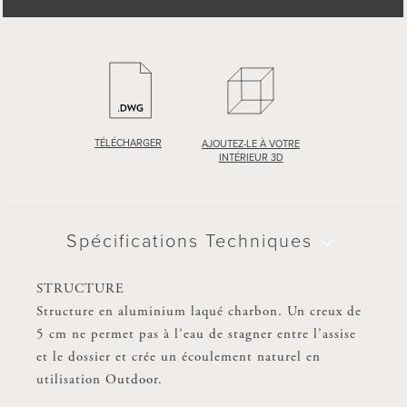
TÉLÉCHARGER
TÉLÉCHARGER
AJOUTEZ-LE À VOTRE
AJOUTEZ-LE À VOTRE
INTÉRIEUR 3D
INTÉRIEUR 3D
Spécifications Techniques
Spécifications Techniques
STRUCTURE
STRUCTURE
Structure en aluminium laqué charbon. Un creux de
Structure en aluminium laqué charbon. Un creux de
5 cm ne permet pas à l’eau de stagner entre l’assise
5 cm ne permet pas à l’eau de stagner entre l’assise
et le dossier et crée un écoulement naturel en
et le dossier et crée un écoulement naturel en
utilisation Outdoor.
utilisation Outdoor.