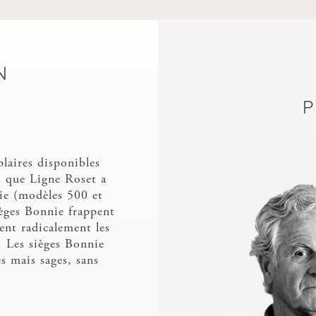
N
P
plaires disponibles
s que Ligne Roset a
nie (modèles 500 et
èges Bonnie frappent
sent radicalement les
. Les sièges Bonnie
s mais sages, sans