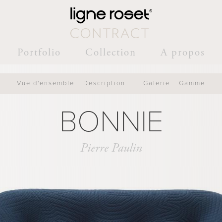
Portfolio
Collection
A propos
Vue d'ensemble
Description
Galerie
Gamme
BONNIE
Pierre Paulin