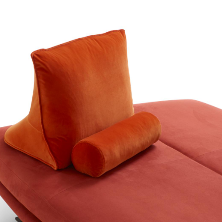
FOREST
GENTLE/FR
NAP/FR