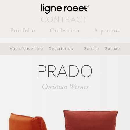
Portfolio
Collection
A propos
Vue d'ensemble
Description
Galerie
Gamme
PRADO
Christian Werner