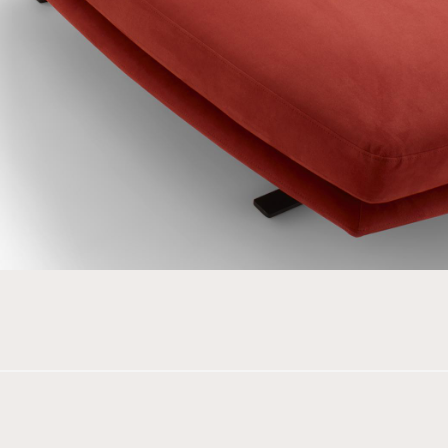
INDIANA
JOY/FR