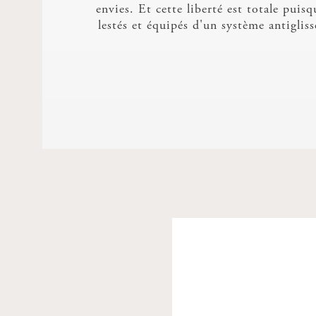
envies. Et cette liberté est totale puisq
lestés et équipés d'un système antiglis
d'aucun point d'appui ou d'accroche pou
On peut donc même imaginer de les disp
un moment de farniente autour d'une
pendant que la banquette pourra faire o
d'appoint en retournant son coussin d'ass
verso, d'un coutil de matel