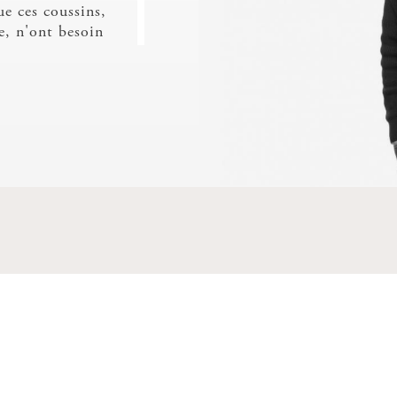
NAPPA/FR
ue ces coussins,
se, n'ont besoin
r être maintenus.
oser au sol, pour
 table basse,
ffice de couchage
ise, recouvert au
as.
DIVA
ELIOS SLING