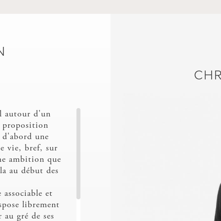
CHARTRES
CLOUD
N
CHR
el autour d'un
 proposition
t d'abord une
 vie, bref, sur
me ambition que
ala au début des
 associable et
COWO/FR
DECOVIN
ispose librement
r au gré de ses