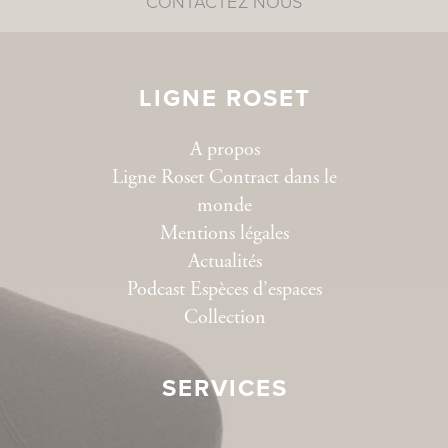
CONTACTEZ NOUS
LIGNE ROSET
A propos
Ligne Roset Contract dans le
monde
Mentions légales
Actualités
Podcast Espèces d’espaces
Collection
SERVICES