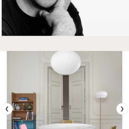
noyer, noyer sombre et frêne ton noir
l'allonge est toujours assortie aux plateaux.
- Pour les plateaux en grès cérame aspect
marbre blanc l'allonge est toujours en
MDF plaqué Fénix blanc.
- Pour les plateaux en grès cérame
Empérador, l'allonge est soit assortie aux
plateaux, soit en MDF plaqué noyer
sombre.
- Pour les plateaux en grès cérame
Marquinia, l'allonge est toujours en MDF
plaqué frêne teinté noir.
Cette table peut accueillir 6 personnes en
position fermée et 8 à 10 personnes avec
son allonge.