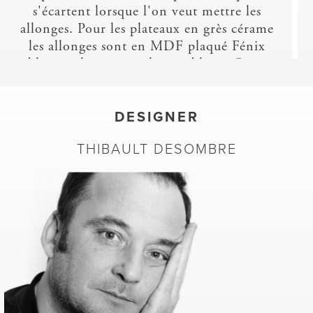
s'écartent lorsque l'on veut mettre les
allonges. Pour les plateaux en grès cérame
les allonges sont en MDF plaqué Fénix
blanc et la ceinture laquée blanc. Cette
table peut accueillir 4 personnes en
position fermée et 6 personnes avec 1
allonge ou 8 personnes avec 2 allonges.
DESIGNER
Table de repas diamètre 130 cm :
THIBAULT DESOMBRE
Table de repas avec une allonge
portefeuille intégrée (L 87 cm).
Contrairement aux 2 plateaux, cette
allonge est sans alèse. Le piétement central
(de section 50 mm x 10 mm) est au choix
en acier laqué blanc, chromé brillant ou
chromé noir. Il comprend deux parties
(solidaires des plateaux) qui s'écartent
lorsque l'on veut déployer l'allonge.
- Pour les plateaux laqués blanc satiné,