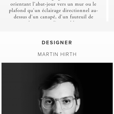
orientant l'abat-jour vers un mur ou le
plafond qu'un éclairage directionnel au-
dessus d'un canapé, d'un fauteuil de
lecture ou d'une table.
Tube acier Ø 20 mm laqué epoxy noir
satiné. Socle en acier rond Ø 40 cm. Câble
textile noir. Interrupteur/variateur à pied
DESIGNER
noir. Luminaire équipé d'un module Led
MARTIN HIRTH
20W dégageant 2100 Lumen soit
l'équivalent d'une ampoule à
incandescence de 150 W. Température de
couleur 300K (blanc chaud). Les
dimensions indiquées correspondent à
celles du lampadaire totalement déplié.
Lorsqu'il est replié complétement les
dimensions sont 120 x 40 x 160 cm.