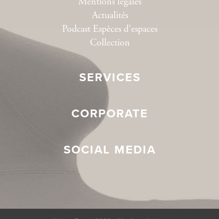
Mentions légales
Actualités
Podcast Espèces d’espaces
Collection
SERVICES
CORPORATE
SOCIAL MEDIA