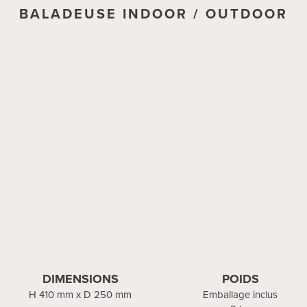
BALADEUSE INDOOR / OUTDOOR
PATERE MURALE
DIMENSIONS
DIMENSIONS
POIDS
POIDS
H 410 mm x D 250 mm
H 650 mm x P 175 mm
Emballage inclus
Emballage inclus