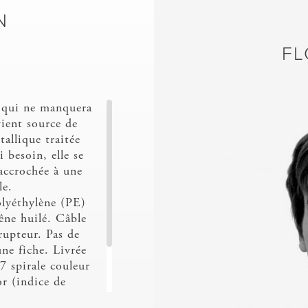
N
FL
 qui ne manquera
vient source de
tallique traitée
i besoin, elle se
accrochée à une
le.
olyéthylène (PE)
êne huilé. Câble
rupteur. Pas de
une fiche. Livrée
 spirale couleur
r (indice de