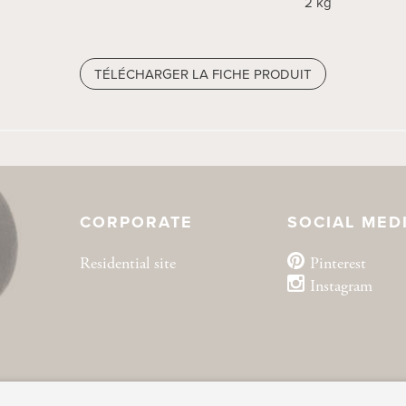
2 kg
1 kg
TÉLÉCHARGER LA FICHE PRODUIT
TÉLÉCHARGER LA FICHE PRODUIT
CORPORATE
SOCIAL MED
Residential site
Pinterest
Instagram